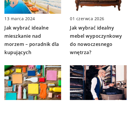
13 marca 2024
01 czerwca 2026
Jak wybrać idealne
Jak wybrać idealny
mieszkanie nad
mebel wypoczynkowy
morzem – poradnik dla
do nowoczesnego
kupujących
wnętrza?
21 stycznia 2025
09 marca 2024
Jak optymalnie
Od mopów po
wykorzystać tekstylne
spryskiwacze.