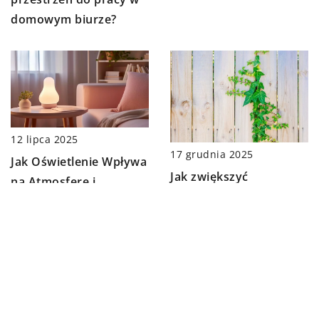
domowym biurze?
12 lipca 2025
17 grudnia 2025
Jak Oświetlenie Wpływa
Jak zwiększyć
na Atmosferę i
prywatność na balkonie
Funkcjonalność
przy użyciu
Twojego Domu
naturalnych
materiałów?