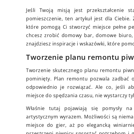
stopada 2023
03 czerwca 2026
ybrać idealne narzędzie do
Jak wybrać idealną
Jeśli Twoją misją jest przekształcenie s
ania: kluczowe cechy
do swojego ogrodu?
pomieszczenie, ten artykuł jest dla Ciebie
sjonalnych noży kuchennych
które pomogą Ci stworzyć miejsce pełne per
Dowiedz się, jak wyb
chcesz zrobić domowy bar, domowe biuro, 
 artykule dowiesz się, jakie
odpowiednią kostkę
znajdziesz inspiracje i wskazówki, które pom
owe cechy powinien posiadać
idealnie pasowała d
sjonalny nóż kuchenny,
ogrodu. Porównaj ró
Tworzenie planu remontu piw
ając Ci zdecydować się na
style i kolory, które
Tworzenie skutecznego planu remontu piwni
ne narzędzie do gotowania.
estetykę i funkcjona
pominięty. Plan remontu pozwala zadbać o 
przestrzeni zewnętr
odpowiednio je rozwiązać. Ale co, jeśli a
miejsce do spędzania czasu, nie wystarczy ty
Właśnie tutaj pojawiają się pomysły na
artystycznym wyrazem. Możliwości są niemal
miejsce do gier, aż po elegancką winiarni
przestrzeni piwnicy sprostać potrzebom i g