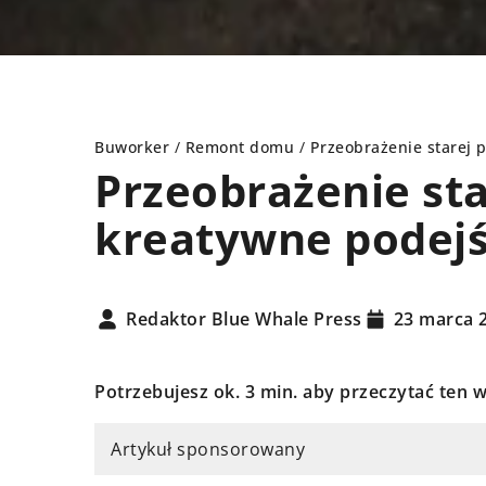
Buworker
/
Remont domu
/
Przeobrażenie starej 
Przeobrażenie sta
kreatywne podejś
AŻENIE WNĘTRZ
REMONT DOMU
Redaktor Blue Whale Press
23 marca 
Potrzebujesz ok. 3 min. aby przeczytać ten w
Artykuł sponsorowany