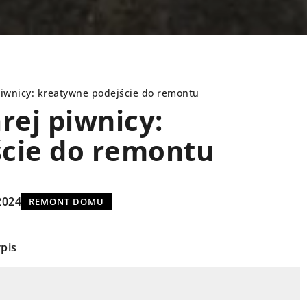
piwnicy: kreatywne podejście do remontu
rej piwnicy:
cie do remontu
WYPOSAŻENIE WNĘTRZ
2024
REMONT DOMU
pis