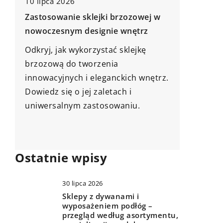
01 listopada 2023
03 czerw
Jak wybrać idealne narzędzie do
Jak wyb
gotowania: kluczowe cechy
do swoj
profesjonalnych noży kuchennych
Dowiedz 
W tym artykule dowiesz się, jakie
odpowie
kluczowe cechy powinien posiadać
idealni
.
profesjonalny nóż kuchenny,
ogrodu.
pomagając Ci zdecydować się na
style i 
idealne narzędzie do gotowania.
estetykę
przestrz
Ostatnie wpisy
30 lipca 2026
Sklepy z dywanami i
wyposażeniem podłóg –
przegląd według asortymentu,