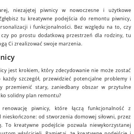
10 lipca 2026
 kostkę brukową
tarej, niezajętej piwnicy w nowoczesne i użytkowe
Zastosowanie sklejki brzozowej w
. Zgłębisz tu kreatywne podejścia do remontu piwnicy,
nowoczesnym designie wnętrz
sonalizacji i funkcjonalności. Bez względu na to, czy
rać
Odkryj, jak wykorzystać sklejkę
czy po prostu dodatkową przestrzeń dla rodziny, tu
 brukową, aby
brzozową do tworzenia
ogą Ci zrealizować swoje marzenia.
o Twojego
innowacyjnych i eleganckich wnętrz
żne materiały,
Dowiedz się o jej zaletach i
nicy
 poprawią
uniwersalnym zastosowaniu.
cy jest krokiem, który zdecydowanie nie może zostać
lność Twojej
każdy szczegół, przewidzieć potencjalne problemy i
znej.
by przemienić stary, zaniedbany obszar w przytulne
lko solidny plan remontu?
 renowację piwnicy, które łączą funkcjonalność z
 nieskończone: od stworzenia domowej siłowni, przez
ę. To kreatywne podejście pozwala niewykorzystanej
ustom właścicieli. Pamiętaj, że kreatywne podejście i