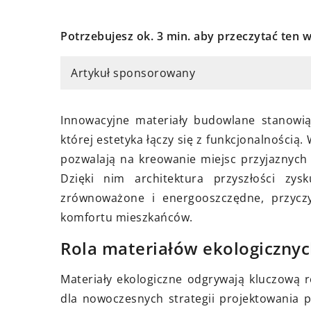
Potrzebujesz ok. 3 min. aby przeczytać ten w
07 kwietnia 2024
rca 2025
Czy wybór ogrzewan
 korzyści niesie ze sobą wybór
Artykuł sponsorowany
podłogowego jest 
alnych materiałów do sypialni
pomysłem dla twoj
ka?
Innowacyjne materiały budowlane stanowią
Dowiedz się o zalet
j, jak naturalne materiały
której estetyka łączy się z funkcjonalnością
możliwych wadach in
sprzyjać zdrowiu dziecka,
pozwalają na kreowanie miejsc przyjaznych 
ogrzewania podłog
ać na jakość snu oraz tworzyć
Dzięki nim architektura przyszłości zy
domu. Sprawdź, jaki
azne otoczenie w sypialni.
zrównoważone i energooszczędne, przycz
będą dla Ciebie najk
dz się, jakie są długofalowe
komfortu mieszkańców.
ści wyboru ekologicznych
Rola materiałów ekologicznyc
ązań tekstylnych.
Materiały ekologiczne odgrywają kluczową 
dla nowoczesnych strategii projektowania 