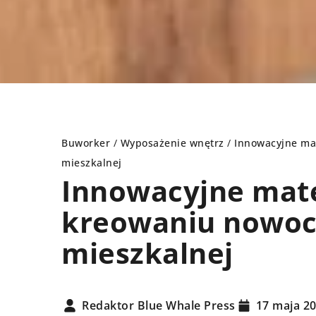
Buworker
/
Wyposażenie wnętrz
/
Innowacyjne ma
mieszkalnej
Innowacyjne mat
AŻENIE WNĘTRZ
REMONT DOMU
kreowaniu nowocz
mieszkalnej
Redaktor Blue Whale Press
17 maja 2