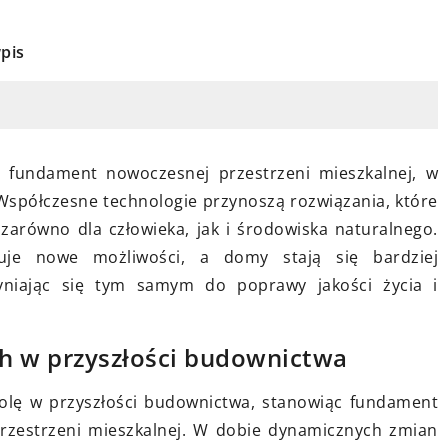
pis
18 maja 2024
ia
Jak zakupić wyposażenie do spani
dobrym
dostosowane do twoich potrzeb?
ego domu?
Rozważasz, jakie miejsce do spania
 fundament nowoczesnej przestrzeni mieszkalnej, w
ach oraz
będzie dla ciebie najlepsze? Zacznij
. Współczesne technologie przynoszą rozwiązania, które
stalacji
od naszych ekspertów i swoich
zarówno dla człowieka, jak i środowiska naturalnego.
owego w Twoim
indywidualnych potrzeb. Znajdź
skuje nowe możliwości, a domy stają się bardziej
e rozwiązania
perfekcyjne miejsce do odpoczynk
yniając się tym samym do poprawy jakości życia i
orzystniejsze.
dla siebie, dobierając odpowiednie
warunki.
h w przyszłości budownictwa
rolę w przyszłości budownictwa, stanowiąc fundament
przestrzeni mieszkalnej. W dobie dynamicznych zmian