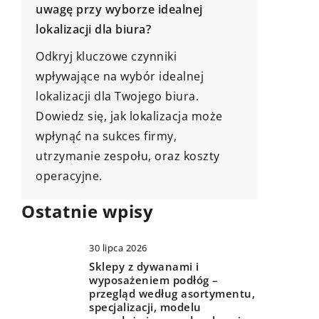
ogrodu
Zastanawiasz się, jaką lampę
sufitową wybrać do swojego domu?
Odkryj s
Ten artykuł pomoże Ci podjąć
płytek n
decyzję i doradzi, na co zwracać
Naucz si
uwagę, aby Twoje wnętrze było
idealnym
stylowe i funkcjonalne.
Ostatnie wpisy
30 lipca 2026
Sklepy z dywanami i
wyposażeniem podłóg –
przegląd według asortymentu,
specjalizacji, modelu