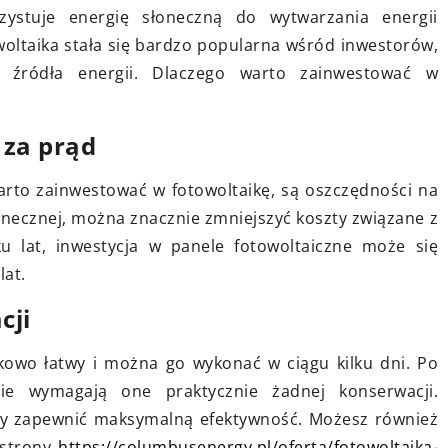
uwagę przy wyborze idealnej
rzystuje energię słoneczną do wytwarzania energii
lokalizacji dla biura?
towoltaika stała się bardzo popularna wśród inwestorów,
u i pielęgnacji
 źródła energii. Dlaczego warto zainwestować w
Odkryj kluczowe czynniki
y do ogrodu!
wpływające na wybór idealnej
mać je w
lokalizacji dla Twojego biura.
 za prąd
ługie lata.
Dowiedz się, jak lokalizacja może
rto zainwestować w fotowoltaikę, są oszczędności na
wpłynąć na sukces firmy,
łonecznej, można znacznie zmniejszyć koszty związane z
utrzymanie zespołu, oraz koszty
ku lat, inwestycja w panele fotowoltaiczne może się
operacyjne.
lat.
cji
kowo łatwy i można go wykonać w ciągu kilku dni. Po
 nie wymagają one praktycznie żadnej konserwacji.
by zapewnić maksymalną efektywność. Możesz również
 strony
https://columbusenergy.pl/oferta/fotowoltaika-