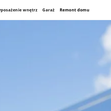
posażenie wnętrz
Garaż
Remont domu