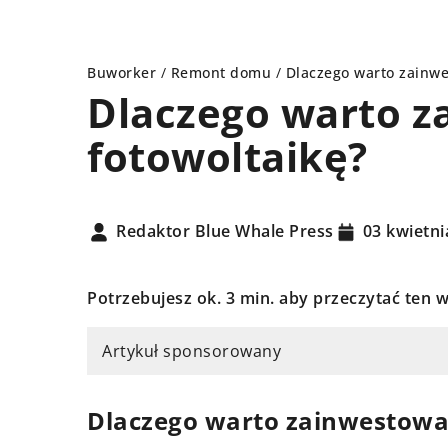
Buworker
/
Remont domu
/
Dlaczego warto zainwe
Dlaczego warto 
fotowoltaikę?
AŻENIE WNĘTRZ
REMONT DOMU
Redaktor Blue Whale Press
03 kwietni
Potrzebujesz ok. 3 min. aby przeczytać ten w
Artykuł sponsorowany
ździernika 2023
05 października 2024
Dlaczego warto zainwestowa
ybrać idealną lampę sufitową
Poradnik, jak wybra
wojego domu?
płytki do twojego b