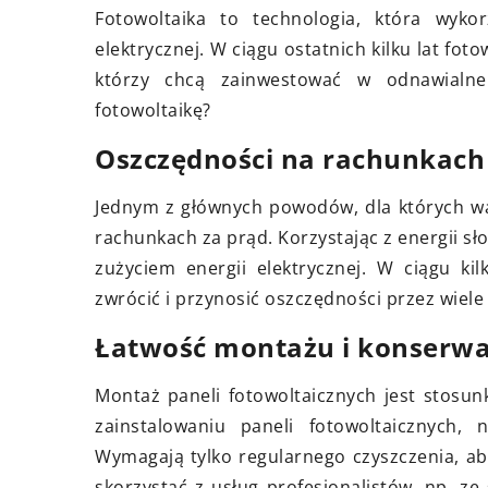
Fotowoltaika to technologia, która wyko
ogrodu
nawiasz się, jaką lampę
elektrycznej. W ciągu ostatnich kilku lat fo
ową wybrać do swojego domu?
Odkryj sekrety wybor
którzy chcą zainwestować w odnawialne
rtykuł pomoże Ci podjąć
płytek na balkon cz
fotowoltaikę?
ję i doradzi, na co zwracać
Naucz się, jak utrzy
Oszczędności na rachunkach
, aby Twoje wnętrze było
idealnym stanie na d
we i funkcjonalne.
Jednym z głównych powodów, dla których wa
rachunkach za prąd. Korzystając z energii s
zużyciem energii elektrycznej. W ciągu kil
zwrócić i przynosić oszczędności przez wiele 
Łatwość montażu i konserwa
Montaż paneli fotowoltaicznych jest stosun
zainstalowaniu paneli fotowoltaicznych,
Wymagają tylko regularnego czyszczenia, a
skorzystać z usług profesjonalistów, np. ze