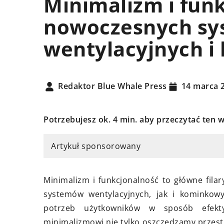
Minimalizm i fun
AŻENIE WNĘTRZ
WYPOSAŻENIE WNĘTRZ
nowoczesnych sy
wentylacyjnych 
Redaktor Blue Whale Press
14 marca 
15 października 2024
Potrzebujesz ok. 4 min. aby przeczytać ten w
Nowoczesne rozwią
stopada 2024
projektowaniu wnęt
ptymalnie wykorzystać
Artykuł sponsorowany
wykorzystaniem ma
ośne urządzenia grzewcze do
budowlanych
zenia komfortowej
Minimalizm i funkcjonalność to główne fil
trzeni w domu
Odkryj trendowe tech
systemów wentylacyjnych, jak i kominkow
budowlane, które re
j, jak skutecznie wykorzystać
potrzeb użytkowników w sposób efektyw
świat projektowania
ośne urządzenia grzewcze,
minimalizmowi nie tylko oszczędzamy przestr