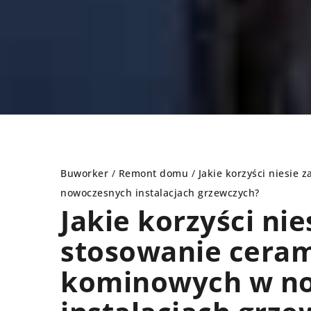
Buworker
/
Remont domu
/
Jakie korzyści niesie
nowoczesnych instalacjach grzewczych?
Jakie korzyści nie
AŻENIE WNĘTRZ
WYPOSAŻENIE WNĘTRZ
stosowanie cera
kominowych w n