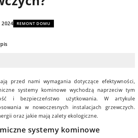
ewczych?
a 2024
REMONT DOMU
24 czerwca 2024
pis
lampę sufitową
Jak wybór serwisowanego biura
może przyspieszyć rozwój twojego
biznesu?
ką lampę
 swojego domu?
Dowiedz się, jak serwisowane biur
iają przed nami wymagania dotyczące efektywności,
Ci podjąć
mogą pomóc skoncentrować się n
ramiczne systemy kominowe wychodzą naprzeciw tym
a co zwracać
strategicznych celach Twojego
ość i bezpieczeństwo użytkowania. W artykule
ętrze było
biznesu, zwiększając jednocześnie
osowania w nowoczesnych instalacjach grzewczych.
ne.
efektywność i elastyczność.
rgii oraz jakie mają zalety ekologiczne.
ramiczne systemy kominowe