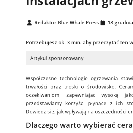
instalacjach grz
Redaktor Blue Whale Press
18 grudni
12 października 2023
cznia 2024
Potrzebujesz ok. 3 min. aby przeczytać ten w
Jak wybrać idealną 
dek w biurze – jak skutecznie
do swojego domu?
nizować i chronić swoje
Artykuł sponsorowany
menty?
Zastanawiasz się, ja
sufitową wybrać do
j efektywne metody
Współczesne technologie ogrzewania staw
Ten artykuł pomoże 
izacji i ochrony dokumentów
trwałości oraz troski o środowisko. Ce
decyzję i doradzi, n
wych, które zwiększają
oczekiwaniom, zapewniając wysoką jak
uwagę, aby Twoje wn
ktywność i minimalizują
przedstawiamy korzyści płynące z ich st
stylowe i funkcjonal
o utraty ważnych danych.
Dowiedz się, jak wpływają na oszczędności ene
Dlaczego warto wybierać ce