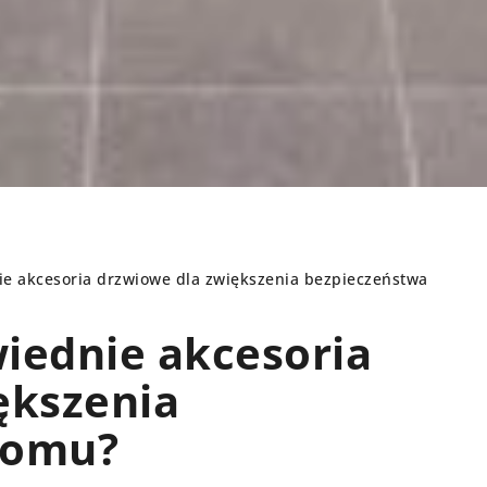
e akcesoria drzwiowe dla zwiększenia bezpieczeństwa
iednie akcesoria
REMONT DOMU
ększenia
domu?