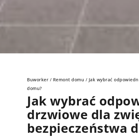
Buworker
/
Remont domu
/
Jak wybrać odpowiedni
domu?
Jak wybrać odpow
AŻENIE WNĘTRZ
GARAŻ
drzwiowe dla zwi
bezpieczeństwa 