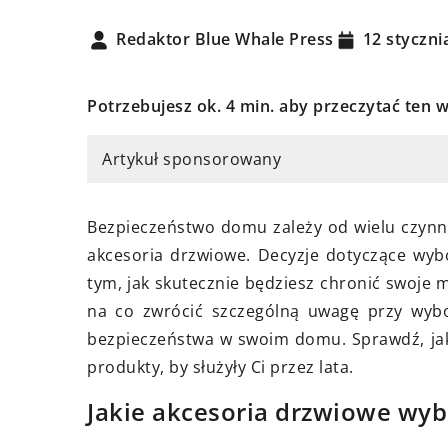
Redaktor Blue Whale Press
12 styczni
Potrzebujesz ok. 4 min. aby przeczytać ten w
15 maja 2026
ca 2023
Zalety malowania p
 stołowe — funkcjonalność i
Artykuł sponsorowany
obróbce metali
w Twoim wnętrzu
Poznaj kluczowe as
j różnorodność wzorów i
Bezpieczeństwo domu zależy od wielu czynn
proszkowego, które 
hstronność tych lamp i znajdź
akcesoria drzwiowe. Decyzje dotyczące wy
jest ono idealnym r
iednią dla siebie.
tym, jak skutecznie będziesz chronić swoje
obróbce metali. Dow
na co zwrócić szczególną uwagę przy wybo
unikalnych właściwo
bezpieczeństwa w swoim domu. Sprawdź, jaki
ekonomicznych oraz
produkty, by służyły Ci przez lata.
trwałość i estetykę
Jakie akcesoria drzwiowe wy
metalowych.