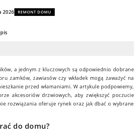
a 2026
REMONT DOMU
pis
18 lipca 2025
roszkowego w
Nowoczesne Projekty
Architektoniczne w Nowych
Inwestycjach Mieszkaniowych
pekty malowania
ików, a jednym z kluczowych są odpowiednio dobrane
sprawiają, że
Poznaj nowoczesne rozwiązania
boru zamków, zawiasów czy wkładek mogą zaważyć na
ozwiązaniem w
architektoniczne stosowane w
 mieszkanie przed włamaniami. W artykule podpowiemy,
iedz się o jego
najnowszych inwestycjach
rze akcesoriów drzwiowych, aby zwiększyć poczucie
ściach, zaletach
mieszkaniowych. Dowiedz się, jakie
e rozwiązania oferuje rynek oraz jak dbać o wybrane
 wpływie na
trendy dominują obecnie w branży
 produktów
projektowania budynków
brać do domu?
mieszkalnych i jak wpływają na
komfort życia oraz estetykę osiedli