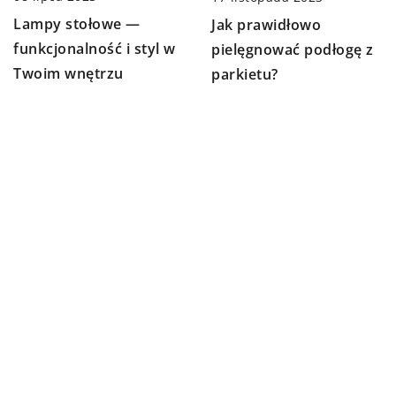
Lampy stołowe —
Jak prawidłowo
funkcjonalność i styl w
pielęgnować podłogę z
Twoim wnętrzu
parkietu?
02 listopada 2023
08 marca 2024
Jak skutecznie
Jak wybrać dobrze
zabezpieczyć meble
wyprofilowane meble
drewniane przed
do łazienki dopasowane
szkodnikami za pomocą
do twoich potrzeb
bejcy Remmers?