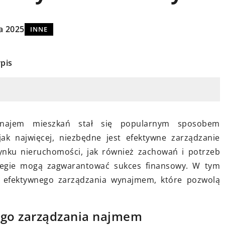
a 2025
INNE
pis
27 stycznia 2026
ozwiązania
Kiedy szambo betonowe 14m3
ę higieny w
będzie dobrym pomysłem?
ynajem mieszkań stał się popularnym sposobem
Sprawdź!
ak najwięcej, niezbędne jest efektywne zarządzanie
nku nieruchomości, jak również zachowań i potrzeb
odejścia, które
W tym artykule przyjrzymy się tem
tegie mogą zagwarantować sukces finansowy. W tym
ndardy higieny
dokładnie i wyjaśnimy, dla kogo to
ty efektywnego zarządzania wynajmem, które pozwolą
ją
rozwiązanie sprawdzi się najlepiej.
cowników.
ogia wpływa na
ego zarządzania najmem
ść w miejscu