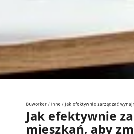
Buworker
/
Inne
/
Jak efektywnie zarządzać wyna
Jak efektywnie 
mieszkań, aby zm
NT DOMU
INNE