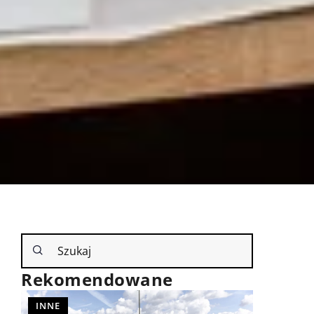
Rekomendowane
REMONT DOMU
INNE