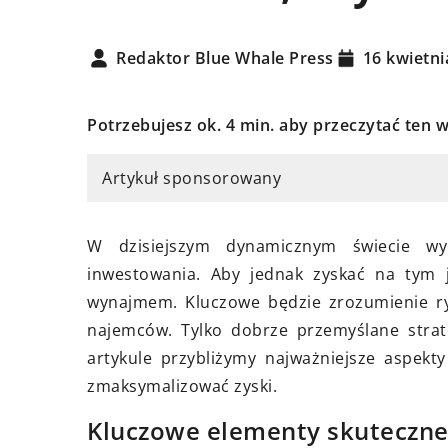
Redaktor Blue Whale Press
16 kwietni
Potrzebujesz ok. 4 min. aby przeczytać ten w
Artykuł sponsorowany
17 grudnia 2024
Jakie innowacyjne r
rca 2024
wpływają na popraw
W dzisiejszym dynamicznym świecie w
ybrać solidne materiały do
miejscach pracy?
inwestowania. Aby jednak zyskać na tym j
czenia ścian – poradnik dla
wynajmem. Kluczowe będzie zrozumienie ry
Odkryj nowoczesne p
tkujących budowlańców
najemców. Tylko dobrze przemyślane stra
rewolucjonizują sta
j, jak wybrać
artykule przybliżymy najważniejsze aspek
w biurach i zwiększa
powiedniejsze materiały do
zmaksymalizować zyski.
bezpieczeństwo pra
czenia ścian w nowym
Zobacz, jak technol
Kluczowe elementy skuteczn
ku lub podczas remontu.
zdrowie i efektywno