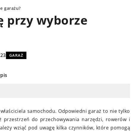
ze garażu?
ę przy wyborze
WYPOSAŻENIE WNĘTRZ
023
GARAŻ
pis
22 marca 2025
ywa na
Jak wprowadzić nowoczesne
właściciela samochodu. Odpowiedni garaż to nie tylko
omfort odbioru
technologie budowlane do aranżac
ż przestrzeń do przechowywania narzędzi, rowerów i
?
wnętrz?
ależy wziąć pod uwagę kilka czynników, które pomogą