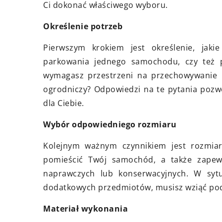
Ci dokonać właściwego wyboru.
zące użycia worków Big Bag
Odkryj, jak technolo
as remontu Twojego domu.
termowizyjna może 
Określenie potrzeb
ansportu materiałów po garść
zwiększyć bezpiecze
Pierwszym krokiem jest określenie, jak
nych sposóbów na utrzymanie
podczas odbioru n
parkowania jednego samochodu, czy też p
dku na placu budowy.
mieszkania, identyfi
wymagasz przestrzeni na przechowywanie i
wady i wspomagając 
ogrodniczy? Odpowiedzi na te pytania pozwol
deweloperem.
dla Ciebie.
Wybór odpowiedniego rozmiaru
Kolejnym ważnym czynnikiem jest rozmiar
pomieścić Twój samochód, a także zapew
naprawczych lub konserwacyjnych. W sytu
dodatkowych przedmiotów, musisz wziąć pod 
Materiał wykonania