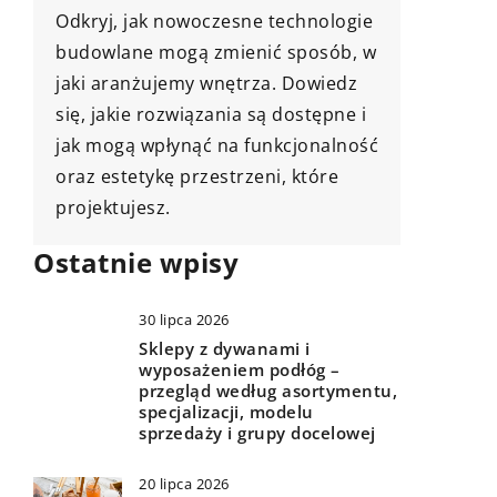
e
dotyczące użycia worków Big Bag
Odkryj, 
w
podczas remontu Twojego domu.
termowi
Od transportu materiałów po garść
zwiększ
sprytnych sposóbów na utrzymanie
podczas
ść
porządku na placu budowy.
mieszkan
wady i 
dewelop
Ostatnie wpisy
30 lipca 2026
Sklepy z dywanami i
wyposażeniem podłóg –
przegląd według asortymentu,
specjalizacji, modelu
sprzedaży i grupy docelowej
20 lipca 2026