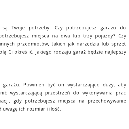
gia
Odkryj, jak nowoczesne technologi
znacząco
budowlane mogą zmienić sposób, 
ństwo i komfort
jaki aranżujemy wnętrza. Dowiedz
ie są Twoje potrzeby. Czy potrzebujesz garażu do
owego
się, jakie rozwiązania są dostępne i
otrzebujesz miejsca na dwa lub trzy pojazdy? Czy
kując ukryte
jak mogą wpłynąć na funkcjonalno
nnych przedmiotów, takich jak narzędzia lub sprzęt
negocjacje z
oraz estetykę przestrzeni, które
ą Ci określić, jakiego rodzaju garaż będzie najlepszy
projektujesz.
 garażu. Powinien być on wystarczająco duży, aby
nić wystarczającą przestrzeń do wykonywania prac
acji, gdy potrzebujesz miejsca na przechowywanie
uwagę ich rozmiar i ilość.