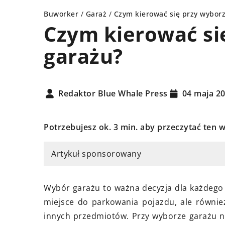
Buworker
/
Garaż
/
Czym kierować się przy wybor
Czym kierować si
garażu?
NT DOMU
INNE
Redaktor Blue Whale Press
04 maja 2
Potrzebujesz ok. 3 min. aby przeczytać ten w
Artykuł sponsorowany
ździernika 2024
05 stycznia 2025
rawidłowo korzystać z worka
Jak termowizja wpł
Wybór garażu to ważna decyzja dla każdego 
ag podczas remontu domu?
bezpieczeństwo i k
miejsce do parkowania pojazdu, ale równie
nowego mieszkania
innych przedmiotów. Przy wyborze garażu n
j praktyczne wskazówki