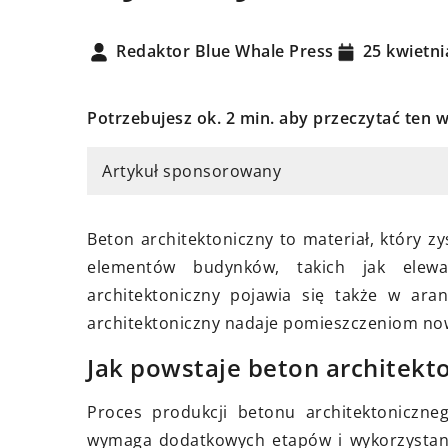
Redaktor Blue Whale Press
25 kwietni
Potrzebujesz ok. 2 min. aby przeczytać ten w
Artykuł sponsorowany
erwca 2024
obrze wybrać umywalkę?
11 sierpnia 2025
Beton architektoniczny to materiał, który 
Jak wprowadzić natu
wiadamy, na co zwrócić
elementów budynków, takich jak elewac
wnętrza dzięki no
 przy wyborze idealnej
architektoniczny pojawia się także w aran
rozwiązaniom cera
lki! Dowiedz się, jakie rodzaje
architektoniczny nadaje pomieszczeniom nowo
eriały dostępne są na rynku,
Odkryj, jak wykorzy
są ich zalety i jak wpłyną na
rozwiązania ceramic
Jak powstaje beton architekt
 Twojej łazienki.
stworzyć przytulne i
Proces produkcji betonu architektoniczne
Dowiedz się, jakie ma
wymaga dodatkowych etapów i wykorzystani
techniki pomogą Ci