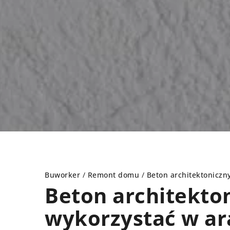
Buworker
/
Remont domu
/
Beton architektoniczn
Beton architekto
wykorzystać w ar
AŻENIE WNĘTRZ
WYPOSAŻENIE WNĘTRZ