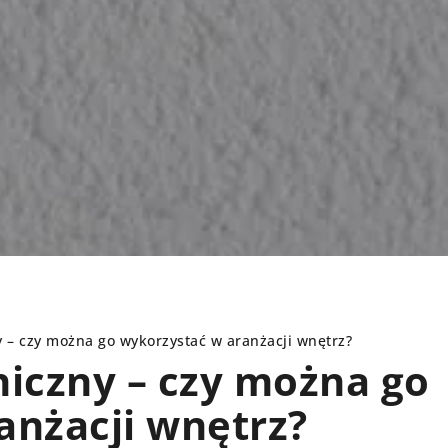
y – czy można go wykorzystać w aranżacji wnętrz?
niczny – czy można go
anżacji wnętrz?
REMONT DOMU