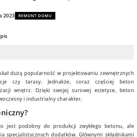
a 2023
REMONT DOMU
pis
09 stycznia 2025
Jakie innowacyjne technologie
zyskał dużą popularność w projektowaniu zewnętrznych
ralne ciepło do
mogą zrewolucjonizować proces
je czy tarasy. Jednakże, coraz częściej beton
woczesnym
budowy domu?
żacji wnętrz. Dzięki swojej surowej estetyce, beton
micznym
czesny i industrialny charakter.
Poznaj przyszłość budownictwa z
stać nowoczesne
innowacyjnymi technologiami, któr
zne, aby
oniczny?
przyspieszają i usprawniają proces
 ciepłe wnętrze.
go jest podobny do produkcji zwykłego betonu, ale
tworzenia nowych domów. Dowied
teriały i
a specjalistycznych dodatków. Głównymi składnikami
się, jakie rozwiązania stają się
 wprowadzić