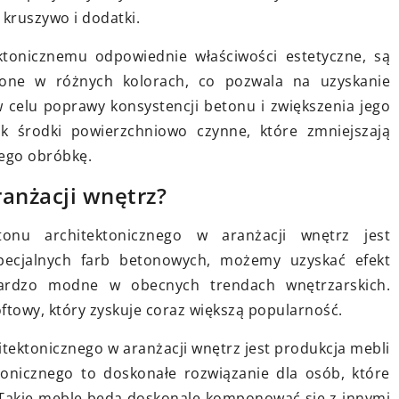
kruszywo i dodatki.
standardem w branży budowlanej.
 Twojego domu.
ktonicznemu odpowiednie właściwości estetyczne, są
 one w różnych kolorach, co pozwala na uzyskanie
 celu poprawy konsystencji betonu i zwiększenia jego
jak środki powierzchniowo czynne, które zmniejszają
jego obróbkę.
ranżacji wnętrz?
nu architektonicznego w aranżacji wnętrz jest
specjalnych farb betonowych, możemy uzyskać efekt
bardzo modne w obecnych trendach wnętrzarskich.
oftowy, który zyskuje coraz większą popularność.
ektonicznego w aranżacji wnętrz jest produkcja mebli
tonicznego to doskonałe rozwiązanie dla osób, które
. Takie meble będą doskonale komponować się z innymi