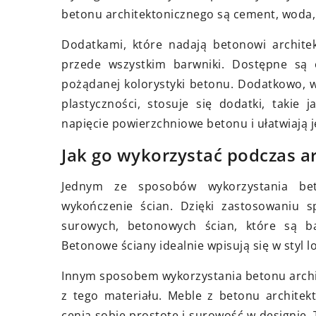
betonu architektonicznego są cement, woda, 
naturalne ciepło do
Dodatkami, które nadają betonowi archite
przede wszystkim barwniki. Dostępne są
pożądanej kolorystyki betonu. Dodatkowo, w
plastyczności, stosuje się dodatki, takie 
napięcie powierzchniowe betonu i ułatwiają 
Jak go wykorzystać podczas a
Jednym ze sposobów wykorzystania beto
wykończenie ścian. Dzięki zastosowaniu 
surowych, betonowych ścian, które są 
Betonowe ściany idealnie wpisują się w styl l
Innym sposobem wykorzystania betonu archit
z tego materiału. Meble z betonu architek
cenią sobie prostotę i surowość w designie